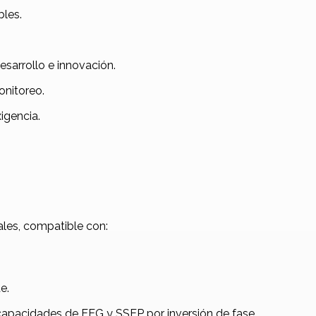
les.
sarrollo e innovación.
nitoreo.
igencia.
ales, compatible con:
e.
capacidades de EEG y SSEP por inversión de fase.