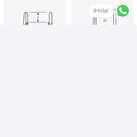
¡Hola!
Clip Yasargil MINI
Clip Yasargil MINI
Permanente Recto
Permanente Recto No
ESTÉRIL
ESTÉRIL
El diseño recto permite
Fabricado en titanio
una colocación directa,…
grado médico Ti 6Al…