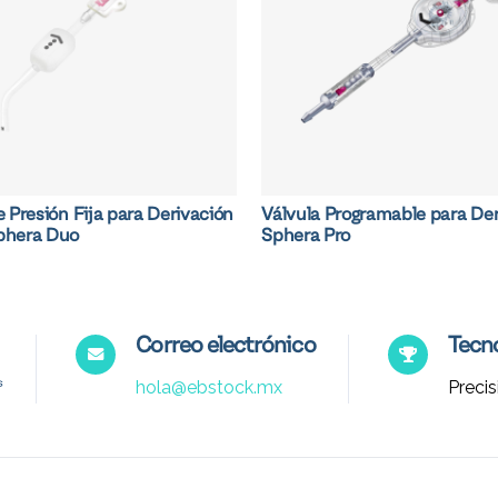
e Presión Fija para Derivación
Válvula Programable para Der
phera Duo
Sphera Pro
Correo electrónico
Tecno
hola@ebstock.mx
Precis