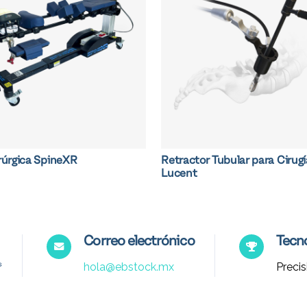
rúrgica SpineXR
Retractor Tubular para Cirug
Lucent
Correo electrónico
Tecno
hola@ebstock.mx
Precis