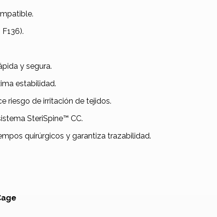
ompatible.
 F136).
ápida y segura.
ma estabilidad.
e riesgo de irritación de tejidos.
sistema SteriSpine™ CC.
iempos quirúrgicos y garantiza trazabilidad.
Cage