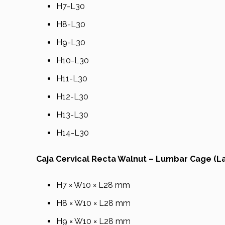
H7-L30
H8-L30
H9-L30
H10-L30
H11-L30
H12-L30
H13-L30
H14-L30
Caja Cervical Recta Walnut – Lumbar Cage (L
H7 × W10 × L28 mm
H8 × W10 × L28 mm
H9 × W10 × L28 mm