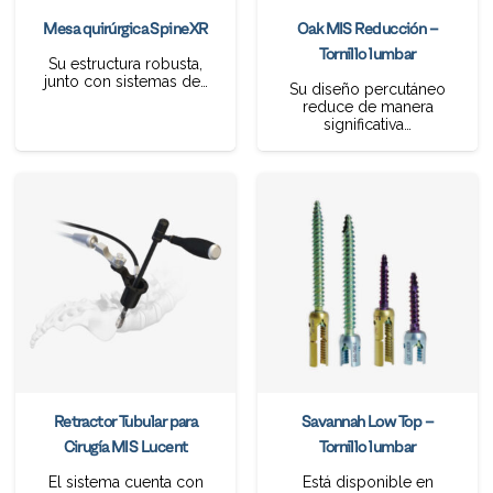
Mesa quirúrgica SpineXR
Oak MIS Reducción –
Tornillo lumbar
Su estructura robusta,
junto con sistemas de…
Su diseño percutáneo
reduce de manera
significativa…
Retractor Tubular para
Savannah Low Top –
Cirugía MIS Lucent
Tornillo lumbar
El sistema cuenta con
Está disponible en