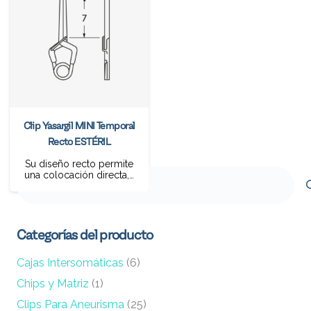
Clip Yasargil MINI Temporal
Recto ESTÉRIL
Su diseño recto permite
Buscar
una colocación directa,…
por:
Categorías del producto
Cajas Intersomáticas
(6)
Chips y Matriz
(1)
Clips Para Aneurisma
(25)