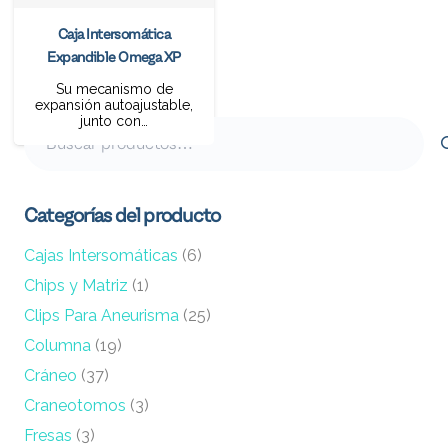
Caja Intersomática
Expandible Omega XP
Su mecanismo de
expansión autoajustable,
junto con…
Buscar
por:
Categorías del producto
Cajas Intersomáticas
(6)
Chips y Matriz
(1)
Clips Para Aneurisma
(25)
Columna
(19)
Cráneo
(37)
Craneotomos
(3)
Fresas
(3)