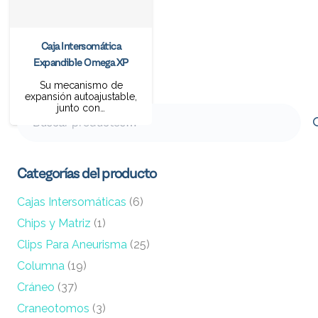
Caja Intersomática
Expandible Omega XP
Su mecanismo de
expansión autoajustable,
junto con…
Buscar
por:
Categorías del producto
Cajas Intersomáticas
(6)
Chips y Matriz
(1)
Clips Para Aneurisma
(25)
Columna
(19)
Cráneo
(37)
Craneotomos
(3)