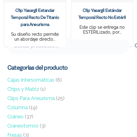
Clip Yasargil Estandar
Clip Yasargil Estándar
Temporal Recto De Titanio
Temporal Recto No Estéril
para Aneurisma
Este clip se entrega no
ESTÉRILizado, por…
Su diseño recto permite
un abordaje directo…
Buscar
por:
Categorías del producto
Cajas Intersomáticas
(6)
Chips y Matriz
(1)
Clips Para Aneurisma
(25)
Columna
(19)
Cráneo
(37)
Craneotomos
(3)
Fresas
(3)